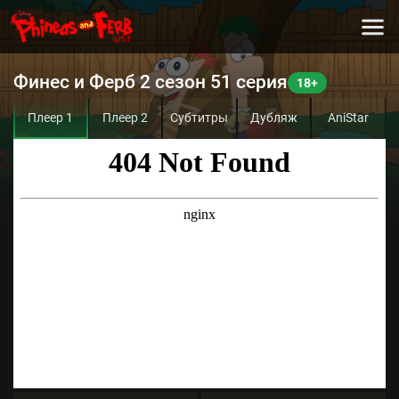
Финес и Ферб 2 сезон 51 серия
Плеер 1
Плеер 2
Субтитры
Дубляж
AniStar