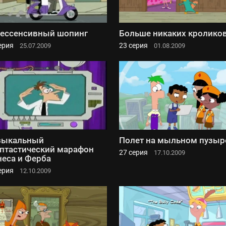
ессенсивный шопинг
Больше никаких кролико
ерия
23 серия
25.07.2009
01.08.2009
зыкальный
Полет на мыльном пузыр
птастический марафон
27 серия
17.10.2009
еса и Ферба
ерия
12.10.2009