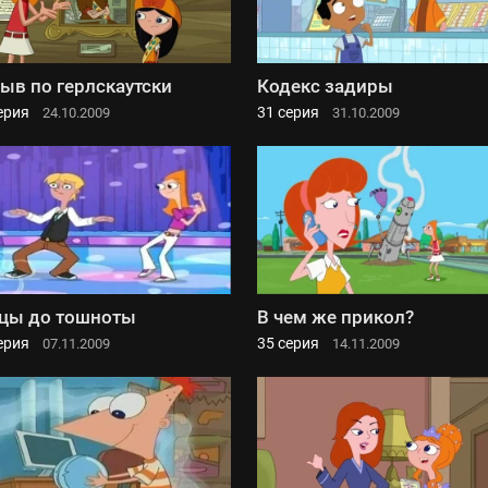
ыв по герлскаутски
Кодекс задиры
ерия
31 серия
24.10.2009
31.10.2009
цы до тошноты
В чем же прикол?
ерия
35 серия
07.11.2009
14.11.2009