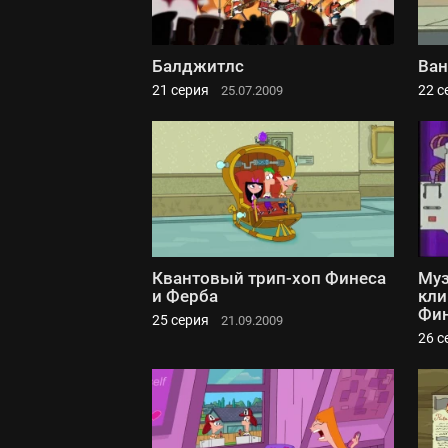
Балджитлс
Ван
21 серия
22 с
25.07.2009
Квантовый трип-хоп Финеса
Му
и Ферба
кли
Фин
25 серия
21.09.2009
26 с