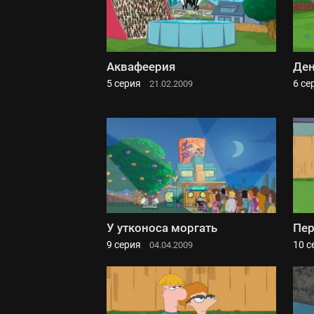
Аквафеерия
Ден
5 серия
6 се
21.02.2009
У утконоса моргать
Пер
9 серия
10 с
04.04.2009