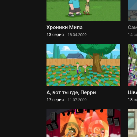
Хроники Мипа
Сам
13 серия
14 с
18.04.2009
А, вот ты где, Перри
Шве
17 серия
18 с
11.07.2009