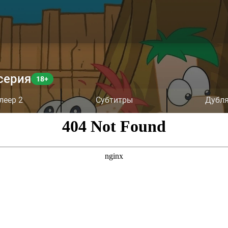
серия
леер 2
Субтитры
Дубл