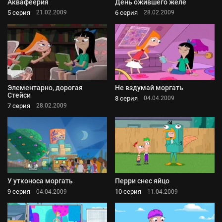
Аквафеерия
День ожившего желе
5 серия
6 серия
21.02.2009
28.02.2009
Элементарно, дорогая
Не вздумай моргать
Стейси
8 серия
04.04.2009
7 серия
28.02.2009
У утконоса моргать
Перри снес яйцо
9 серия
10 серия
04.04.2009
11.04.2009