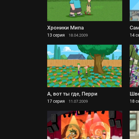
Хроники Мипа
Сам
13 серия
14 с
18.04.2009
А, вот ты где, Перри
Шве
17 серия
18 с
11.07.2009