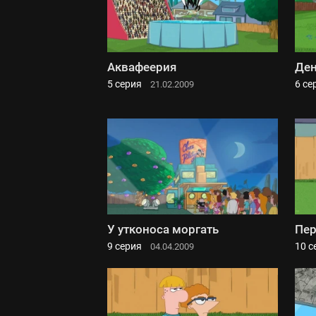
Аквафеерия
Ден
5 серия
6 се
21.02.2009
У утконоса моргать
Пер
9 серия
10 с
04.04.2009