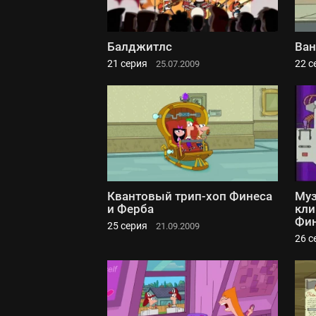
Балджитлс
Ван
21 серия
22 с
25.07.2009
Квантовый трип-хоп Финеса
Му
и Ферба
кли
Фин
25 серия
21.09.2009
26 с