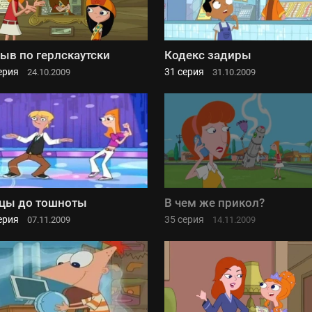
ыв по герлскаутски
Кодекс задиры
ерия
31 серия
24.10.2009
31.10.2009
цы до тошноты
В чем же прикол?
ерия
35 серия
07.11.2009
14.11.2009