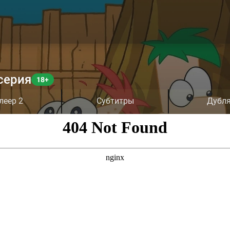
серия
леер 2
Субтитры
Дубл