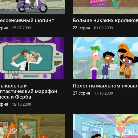
ессенсивный шопинг
Больше никаких кролико
ерия
23 серия
25.07.2009
01.08.2009
зыкальный
Полет на мыльном пузыр
птастический марафон
27 серия
17.10.2009
еса и Ферба
ерия
12.10.2009