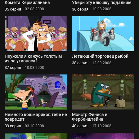
Комета Кермиллиана
Убери эту клюшку подальше
35 серия
36 серия
02.08.2008
10.08.2008
Неужели я кажусь толстым
Летающий торговец рыбой
из-за утконоса?
38 серия
12.09.2008
37 серия
10.08.2008
Немного кошмариков тебе не
Монстр Финеса и
повредит
Фербенштейна
39 серия
40 серия
03.10.2008
17.10.2008