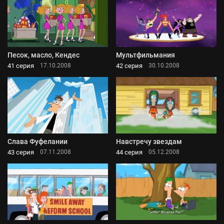
Песок, масло, Кендес
Мультфильмания
41 серия
42 серия
17.10.2008
30.10.2008
Слава Фуфелании
Навстречу звездам
43 серия
44 серия
07.11.2008
05.12.2008