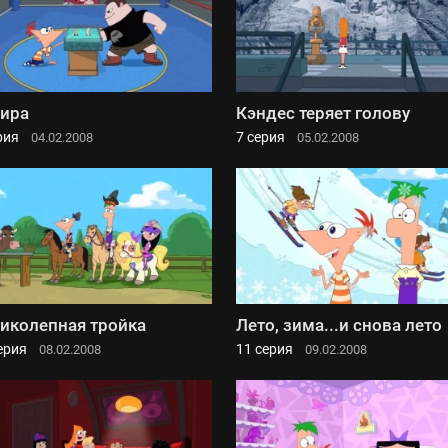
ира
Кэндес теряет голову
рия
7 серия
04.02.2008
05.02.2008
иколепная тройка
Лето, зима...и снова лето
ерия
11 серия
08.02.2008
09.02.2008