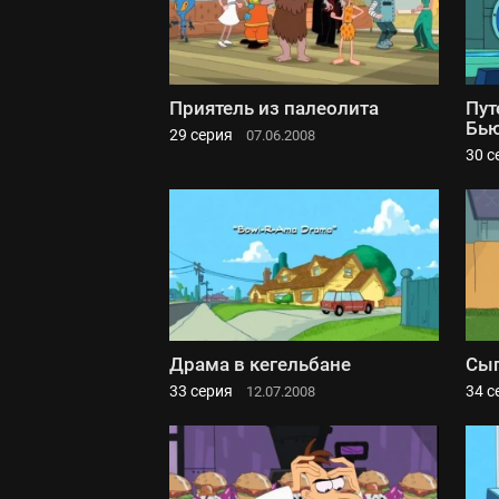
Приятель из палеолита
Пут
Бь
29 серия
07.06.2008
30 с
Драма в кегельбане
Сы
33 серия
34 с
12.07.2008