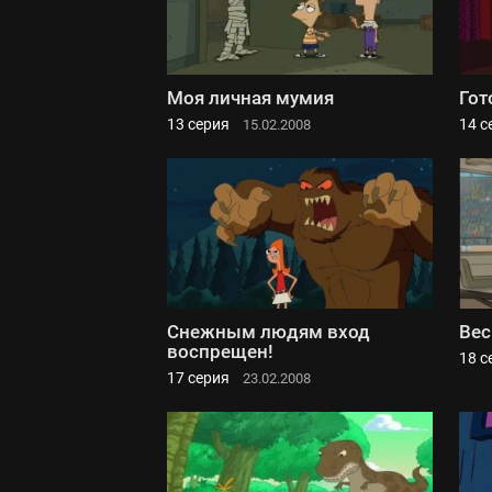
Моя личная мумия
Гот
13 серия
14 с
15.02.2008
Снежным людям вход
Вес
воспрещен!
18 с
17 серия
23.02.2008