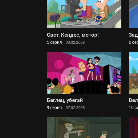
Свет, Кендес, мотор!
Зад
5 серия
6 се
03.02.2008
Беглец, убегай
Вел
9 серия
10 с
07.02.2008