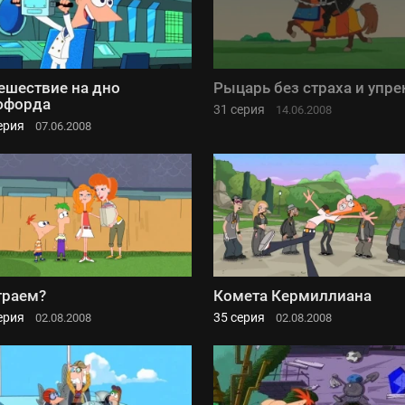
ешествие на дно
Рыцарь без страха и упре
юфорда
31 серия
14.06.2008
ерия
07.06.2008
граем?
Комета Кермиллиана
ерия
35 серия
02.08.2008
02.08.2008