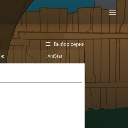
Выбор серии
яж
AniStar