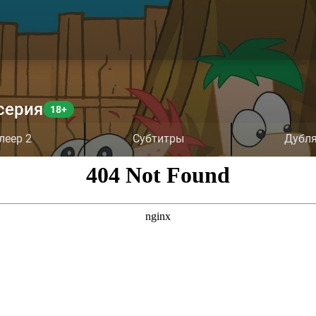
серия
леер 2
Субтитры
Дубл