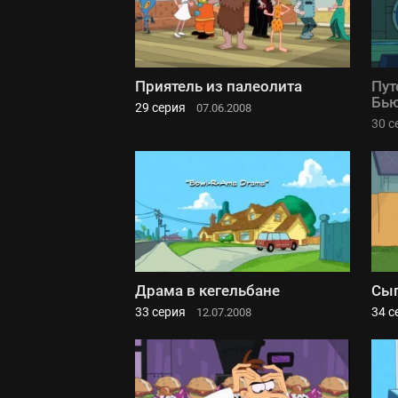
Приятель из палеолита
Пут
Бь
29 серия
07.06.2008
30 с
Драма в кегельбане
Сы
33 серия
34 с
12.07.2008