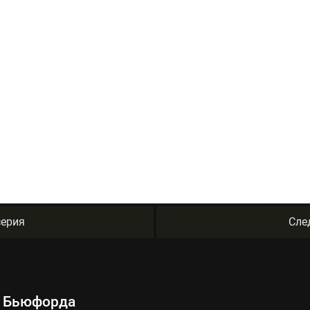
ерия
Сле
о Бьюфорда