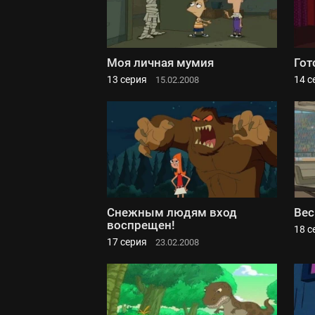
Моя личная мумия
Гот
13 серия
14 с
15.02.2008
Снежным людям вход
Вес
воспрещен!
18 с
17 серия
23.02.2008