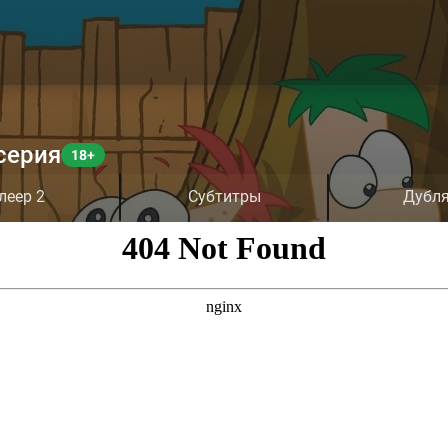
серия
леер 2
Субтитры
Дубл