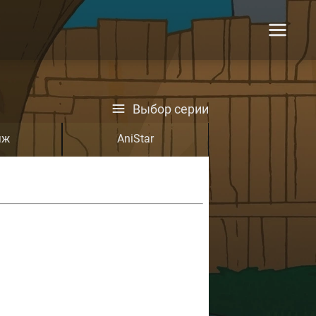
Выбор серии
яж
AniStar