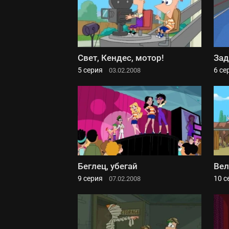
Свет, Кендес, мотор!
Зад
5 серия
6 се
03.02.2008
Беглец, убегай
Вел
9 серия
10 с
07.02.2008