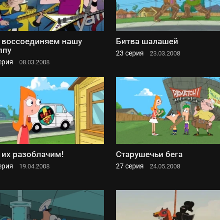
воссоединяем нашу
Битва шалашей
ппу
23 серия
23.03.2008
ерия
08.03.2008
их разоблачим!
Старушечьи бега
ерия
27 серия
19.04.2008
24.05.2008