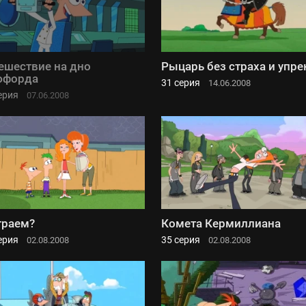
ешествие на дно
Рыцарь без страха и упре
юфорда
31 серия
14.06.2008
ерия
07.06.2008
граем?
Комета Кермиллиана
ерия
35 серия
02.08.2008
02.08.2008