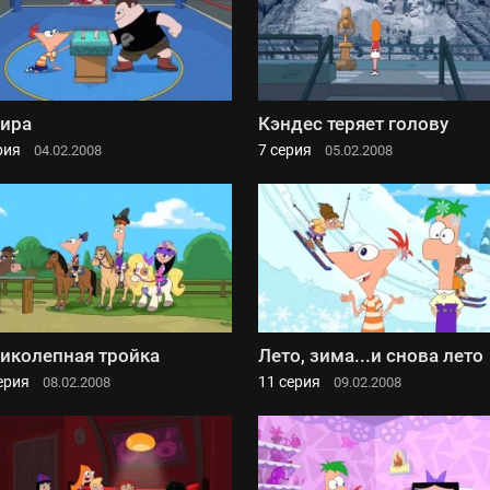
ира
Кэндес теряет голову
рия
7 серия
04.02.2008
05.02.2008
иколепная тройка
Лето, зима...и снова лето
ерия
11 серия
08.02.2008
09.02.2008