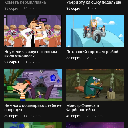
Комета Кермиллиана
Убери эту клюшку подальше
35 серия
36 серия
02.08.2008
10.08.2008
Неужели я кажусь толстым
Летающий торговец рыбой
из-за утконоса?
38 серия
12.09.2008
37 серия
10.08.2008
Немного кошмариков тебе не
Монстр Финеса и
повредит
Фербенштейна
39 серия
40 серия
03.10.2008
17.10.2008