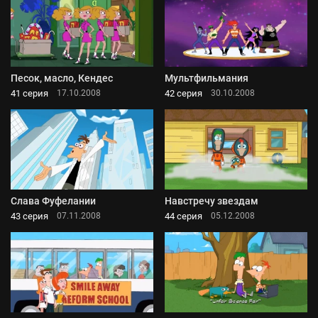
Песок, масло, Кендес
Мультфильмания
41 серия
42 серия
17.10.2008
30.10.2008
Слава Фуфелании
Навстречу звездам
43 серия
44 серия
07.11.2008
05.12.2008