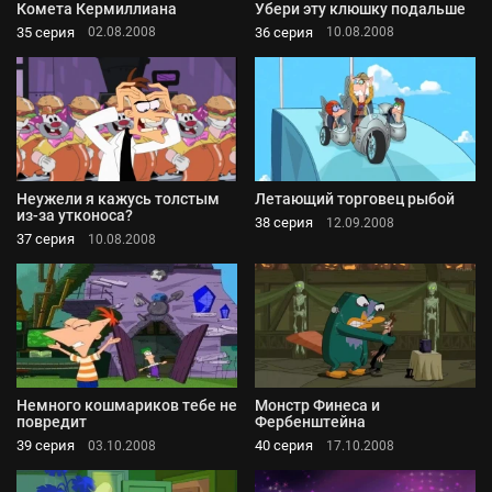
Комета Кермиллиана
Убери эту клюшку подальше
35 серия
36 серия
02.08.2008
10.08.2008
Неужели я кажусь толстым
Летающий торговец рыбой
из-за утконоса?
38 серия
12.09.2008
37 серия
10.08.2008
Немного кошмариков тебе не
Монстр Финеса и
повредит
Фербенштейна
39 серия
40 серия
03.10.2008
17.10.2008