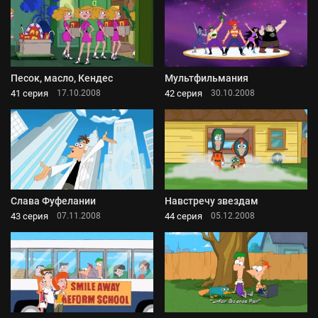
Песок, масло, Кендес
Мультфильмания
41 серия
42 серия
17.10.2008
30.10.2008
Слава Фуфелании
Навстречу звездам
43 серия
44 серия
07.11.2008
05.12.2008