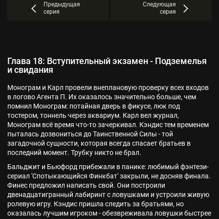
Предыдущая
Следующая
серия
серия
Глава 18: Вступительный экзамен - Подземелья
и свидания
Монограм и Карл провели внеплановую проверку всех входов
в логово Агента П. Их оказалось значительно больше, чем
помнил Монограм: потайная дверь в фикусе, люк под
тостером, тоннель через аквариум. Карл вел журнал,
Монограм всё время что-то зачеркивал. Кэндис тем временем
пыталась дозвониться до Таинственной Силы - той
загадочной сущности, которая всегда спасает братьев в
последний момент. Трубку никто не брал.
Бальджит и Бьюфорд прибежали в панике: любимый фэнтези-
сериал 'Спотыкающийся Финкбат' закрыли, не досняв финала.
Финес предложил написать свой. Они построили
двенадцатигранный лабиринт с ловушками и устроили живую
ролевую игру. Кэндис пришла следить за братьями, но
оказалась лучшим игроком - обезвреживала ловушки быстрее