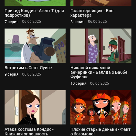
Прикид Кэндис - Агент Т (для
Галантерейщик - Вне
подростков)
характера
7 серия
8 серия
06.06.2025
06.06.2025
Встретим в Сент-Луисе
Никакой пижамной
вечеринки - Баллда о Баббе
9 серия
06.06.2025
Фуфелле
10 серия
06.06.2025
Атака костюма Кэндис -
Плохие старые деньки - Факт
Книжная оплошность
о богомоле!