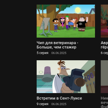
Чип для ветеринара -
Авр
Больше, чем стажер
гёр
5 серия
6 се
06.06.2025
Встретим в Сент-Луисе
Ник
веч
9 серия
06.06.2025
Фу