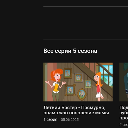
Все серии 5 сезона
Летний Бастер - Пасмурно,
Под
возможно появление мамы
суб
про
1 серия
05.06.2025
2 се