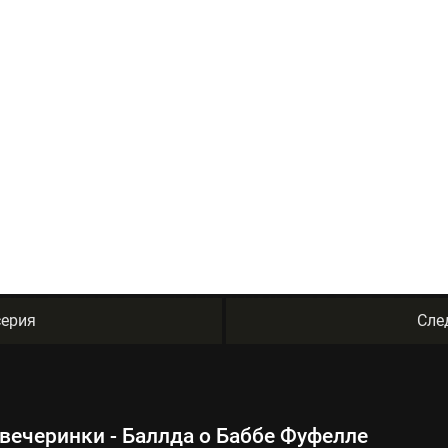
ерия
Сле
вечеринки - Баллда о Баббе Фуфелле