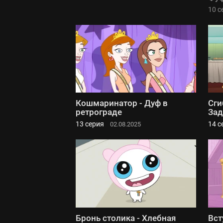
10 с
Кошмаринатор - Дуф в
Сги
ретрограде
За
13 серия
14 с
02.08.2025
Бронь столика - Хлебная
Вст