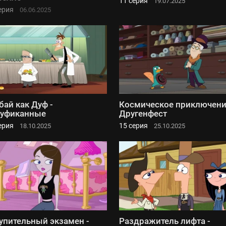
11 серия
19.07.2025
ерия
06.06.2025
бай как Дуф -
Космическое приключени
дуфиканные
Другенфест
ерия
15 серия
18.10.2025
25.10.2025
упительный экзамен -
Раздражитель лифта -