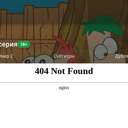
серия
леер 2
Субтитры
Дубл