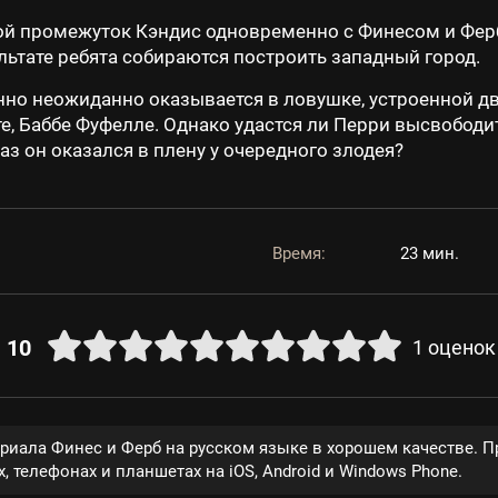
 промежуток Кэндис одновременно с Финесом и Ферб
зультате ребята собираются построить западный город.
енно неожиданно оказывается в ловушке, устроенной
е, Баббе Фуфелле. Однако удастся ли Перри высвободи
аз он оказался в плену у очередного злодея?
Время:
23 мин.
10
1
оценок
ериала Финес и Ферб на русском языке в хорошем качестве. 
, телефонах и планшетах на iOS, Android и Windows Phone.