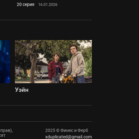
20 серия
16.01.2026
Уэйн
прав),
2025 © Финес и Ферб
сят
xduplicated@gmail.com