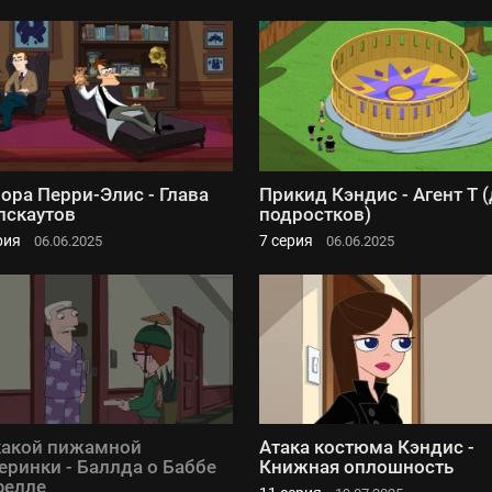
ора Перри-Элис - Глава
Прикид Кэндис - Агент Т 
лскаутов
подростков)
рия
7 серия
06.06.2025
06.06.2025
акой пижамной
Атака костюма Кэндис -
еринки - Баллда о Баббе
Книжная оплошность
фелле