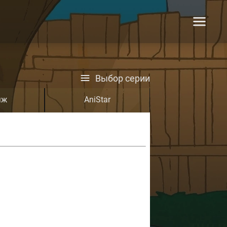
Выбор серии
яж
AniStar