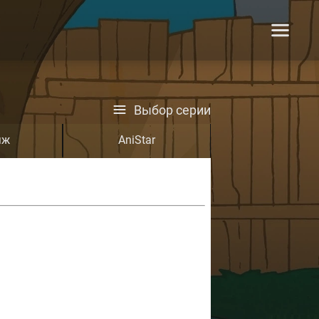
Выбор серии
яж
AniStar