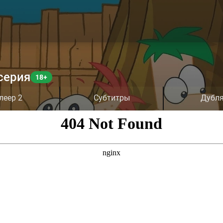
серия
леер 2
Субтитры
Дубл