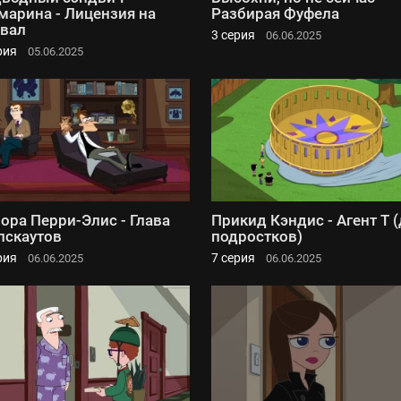
марина - Лицензия на
Разбирая Фуфела
вал
3 серия
06.06.2025
рия
05.06.2025
ора Перри-Элис - Глава
Прикид Кэндис - Агент Т 
лскаутов
подростков)
рия
7 серия
06.06.2025
06.06.2025