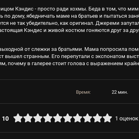
цом Кэндис - просто ради хохмы. Беда в том, что мим
ь по дому, ябедничать маме на братьев и пытаться за
ся не так убедительно, как оригинал. Джереми запутал
стоящая Кэндис и живой костюм гоняются друг за дру
 выходной от слежки за братьями. Мама попросила пом
юст вышел странным. Его перепутали с экспонатом выста
ям, почему в галерее стоит голова с выражением край
Время:
22 мин.
10
1
оценок