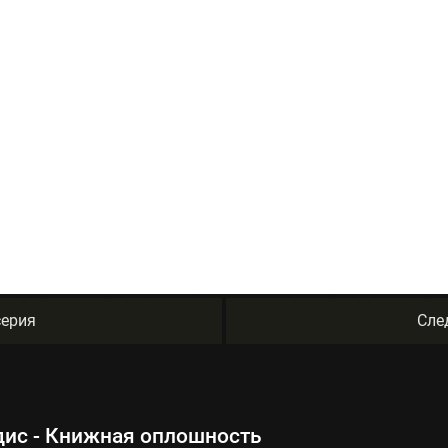
ерия
Сле
дис - Книжная оплошность