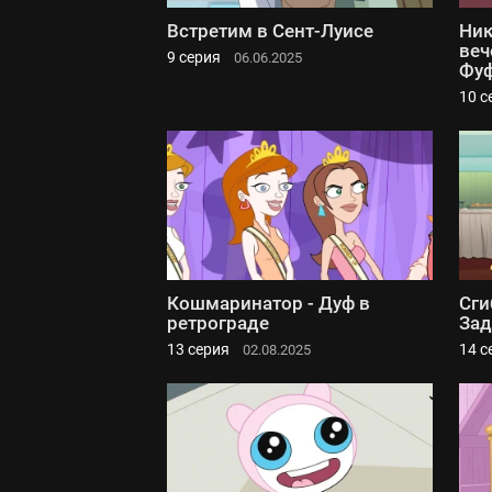
Встретим в Сент-Луисе
Ник
веч
9 серия
06.06.2025
Фу
10 с
Кошмаринатор - Дуф в
Сги
ретрограде
За
13 серия
14 с
02.08.2025