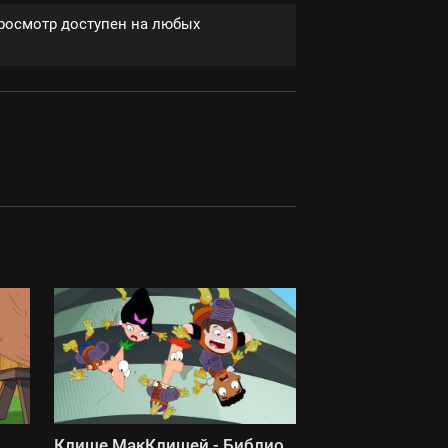
Просмотр доступен на любых
Клише МакКлишей - Библио