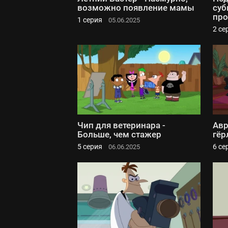
возможно появление мамы
суб
про
1 серия
05.06.2025
2 се
Чип для ветеринара -
Авр
Больше, чем стажер
гёр
5 серия
6 се
06.06.2025