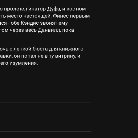
о пролетел инатор Дуфа, и костюм
нять место настоящей. Финес первым
ся - обе Кэндис звонят ему
гом через весь Данвилл, пока
очь с лепкой бюста для книжного
вки, он попал не в ту витрину, и
него изумления.