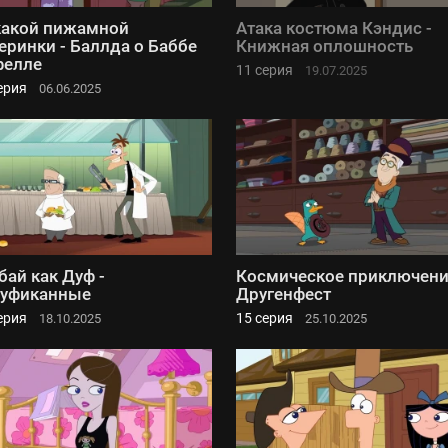
акой пижамной
Атака костюма Кэндис -
еринки - Баллда о Баббе
Книжная оплошность
фелле
11 серия
19.07.2025
ерия
06.06.2025
бай как Дуф -
Космическое приключени
дуфиканные
Другенфест
ерия
15 серия
18.10.2025
25.10.2025