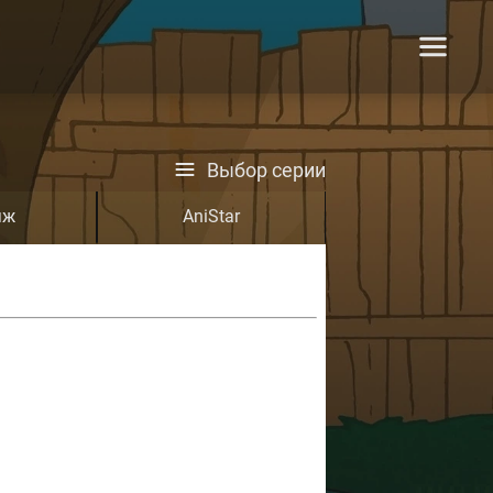
Выбор серии
яж
AniStar