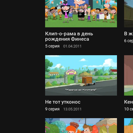
Клип-о-рама в день
В ж
рождения Финеса
6 се
5 серия
01.04.2011
Не тот утконос
Кен
9 серия
10 с
13.05.2011