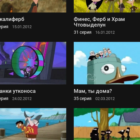
калиферб
Финес, Ферб и Храм
Чтовыделун
ерия
15.01.2012
31 серия
16.01.2012
анки утконоса
Мам, ты дома?
ерия
35 серия
24.02.2012
02.03.2012