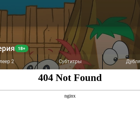
ерия
леер 2
Субтитры
Дубл