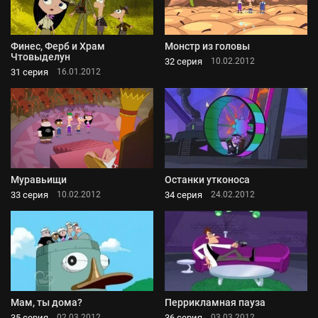
Финес, Ферб и Храм
Монстр из головы
Чтовыделун
32 серия
10.02.2012
31 серия
16.01.2012
Муравьищи
Останки утконоса
33 серия
34 серия
10.02.2012
24.02.2012
Мам, ты дома?
Перрикламная пауза
35 серия
36 серия
02.03.2012
03.03.2012