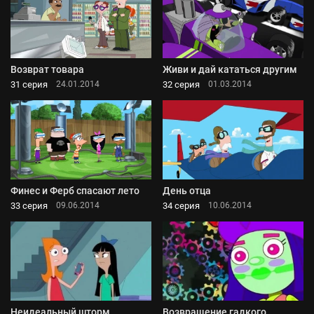
Возврат товара
Живи и дай кататься другим
31 серия
32 серия
24.01.2014
01.03.2014
Финес и Ферб спасают лето
День отца
33 серия
34 серия
09.06.2014
10.06.2014
Неидеальный шторм
Возвращение гадкого